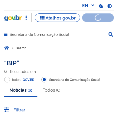
Secretaria de Comunicação Social
Abrir menu principal de navegação
Você está aqui:
Home
search
search
BIP
6
Resultado
s
em
todo o
GOV.BR
Secretaria de Comunicação Social
Notícias
Todos
(
6
)
(
6
)
Filtrar