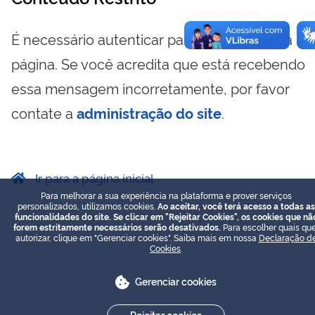
É necessário autenticar para visualizar essa
página. Se você acredita que está recebendo
essa mensagem incorretamente, por favor
contate a
administração do site
.
Ir para a página inicial
Para melhorar a sua experiência na plataforma e prover serviços
personalizados, utilizamos cookies.
Ao aceitar, você terá acesso a todas as
funcionalidades do site. Se clicar em "Rejeitar Cookies", os cookies que nã
forem estritamente necessários serão desativados.
Para escolher quais que
autorizar, clique em "Gerenciar cookies". Saiba mais em nossa
Declaração d
Cookies
.
Gerenciar cookies
Rejeitar cookies