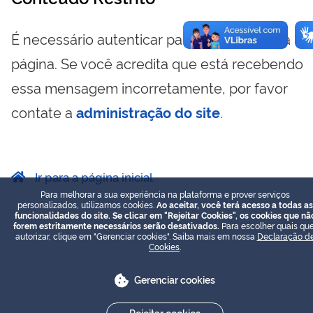
É necessário autenticar para visualizar essa
página. Se você acredita que está recebendo
essa mensagem incorretamente, por favor
contate a
administração do site
.
Ir para a página inicial
Para melhorar a sua experiência na plataforma e prover serviços
personalizados, utilizamos cookies.
Ao aceitar, você terá acesso a todas as
funcionalidades do site. Se clicar em "Rejeitar Cookies", os cookies que nã
forem estritamente necessários serão desativados.
Para escolher quais que
autorizar, clique em "Gerenciar cookies". Saiba mais em nossa
Declaração d
Cookies
.
Gerenciar cookies
Rejeitar cookies