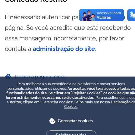
É necessário autenticar para visualizar essa
página. Se você acredita que está recebendo
essa mensagem incorretamente, por favor
contate a
administração do site
.
Ir para a página inicial
Para melhorar a sua experiência na plataforma e prover serviços
personalizados, utilizamos cookies.
Ao aceitar, você terá acesso a todas as
funcionalidades do site. Se clicar em "Rejeitar Cookies", os cookies que nã
forem estritamente necessários serão desativados.
Para escolher quais que
autorizar, clique em "Gerenciar cookies". Saiba mais em nossa
Declaração d
Cookies
.
Gerenciar cookies
Rejeitar cookies