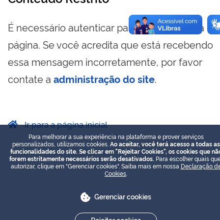
É necessário autenticar para visualizar essa
página. Se você acredita que está recebendo
essa mensagem incorretamente, por favor
contate a
administração do site
.
Ir para a página inicial
Para melhorar a sua experiência na plataforma e prover serviços
personalizados, utilizamos cookies.
Ao aceitar, você terá acesso a todas as
funcionalidades do site. Se clicar em "Rejeitar Cookies", os cookies que nã
forem estritamente necessários serão desativados.
Para escolher quais que
autorizar, clique em "Gerenciar cookies". Saiba mais em nossa
Declaração d
Cookies
.
Gerenciar cookies
Rejeitar cookies