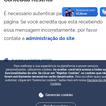
É necessário autenticar para visualizar essa
página. Se você acredita que está recebendo
essa mensagem incorretamente, por favor
contate a
administração do site
.
Ir para a página inicial
Para melhorar a sua experiência na plataforma e prover serviços
personalizados, utilizamos cookies.
Ao aceitar, você terá acesso a todas as
funcionalidades do site. Se clicar em "Rejeitar Cookies", os cookies que nã
forem estritamente necessários serão desativados.
Para escolher quais que
autorizar, clique em "Gerenciar cookies". Saiba mais em nossa
Declaração d
Cookies
.
Gerenciar cookies
Rejeitar cookies