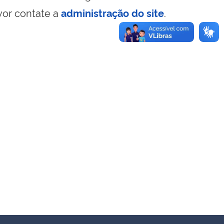
vor contate a
administração do site
.