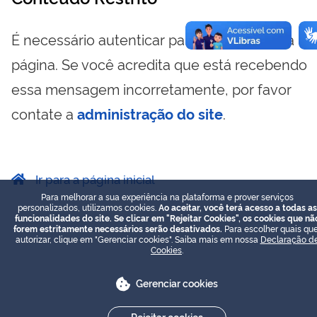
É necessário autenticar para visualizar essa
página. Se você acredita que está recebendo
essa mensagem incorretamente, por favor
contate a
administração do site
.
Ir para a página inicial
Para melhorar a sua experiência na plataforma e prover serviços
personalizados, utilizamos cookies.
Ao aceitar, você terá acesso a todas as
funcionalidades do site. Se clicar em "Rejeitar Cookies", os cookies que nã
forem estritamente necessários serão desativados.
Para escolher quais que
autorizar, clique em "Gerenciar cookies". Saiba mais em nossa
Declaração d
Cookies
.
Gerenciar cookies
Rejeitar cookies