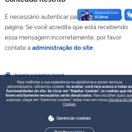
É necessário autenticar para visualizar essa
página. Se você acredita que está recebendo
essa mensagem incorretamente, por favor
contate a
administração do site
.
Ir para a página inicial
Para melhorar a sua experiência na plataforma e prover serviços
personalizados, utilizamos cookies.
Ao aceitar, você terá acesso a todas as
funcionalidades do site. Se clicar em "Rejeitar Cookies", os cookies que nã
forem estritamente necessários serão desativados.
Para escolher quais que
autorizar, clique em "Gerenciar cookies". Saiba mais em nossa
Declaração d
Cookies
.
Gerenciar cookies
Rejeitar cookies