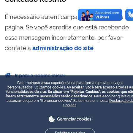
É necessário autenticar para visualizar essa
página. Se você acredita que está recebendo
essa mensagem incorretamente, por favor
contate a
administração do site
.
Ir para a página inicial
Para melhorar a sua experiência na plataforma e prover serviços
personalizados, utilizamos cookies.
Ao aceitar, você terá acesso a todas as
funcionalidades do site. Se clicar em "Rejeitar Cookies", os cookies que nã
forem estritamente necessários serão desativados.
Para escolher quais que
autorizar, clique em "Gerenciar cookies". Saiba mais em nossa
Declaração d
Cookies
.
Gerenciar cookies
Rejeitar cookies