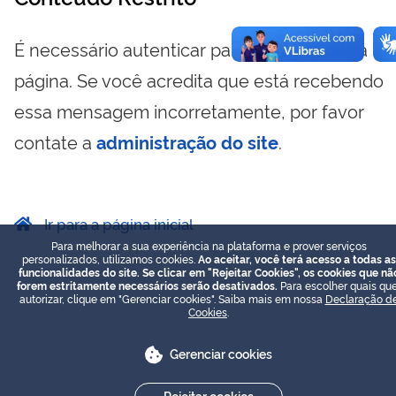
É necessário autenticar para visualizar essa
página. Se você acredita que está recebendo
essa mensagem incorretamente, por favor
contate a
administração do site
.
Ir para a página inicial
Para melhorar a sua experiência na plataforma e prover serviços
personalizados, utilizamos cookies.
Ao aceitar, você terá acesso a todas as
funcionalidades do site. Se clicar em "Rejeitar Cookies", os cookies que nã
forem estritamente necessários serão desativados.
Para escolher quais que
autorizar, clique em "Gerenciar cookies". Saiba mais em nossa
Declaração d
Cookies
.
Gerenciar cookies
Rejeitar cookies