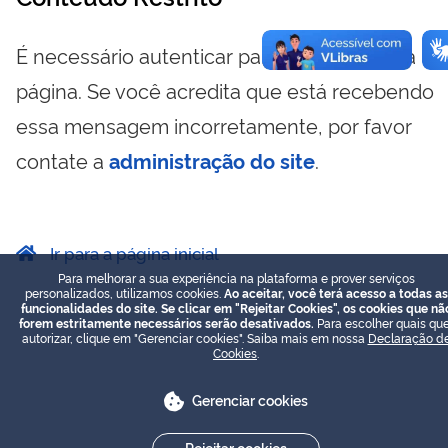
É necessário autenticar para visualizar essa
página. Se você acredita que está recebendo
essa mensagem incorretamente, por favor
contate a
administração do site
.
Ir para a página inicial
Para melhorar a sua experiência na plataforma e prover serviços
personalizados, utilizamos cookies.
Ao aceitar, você terá acesso a todas as
funcionalidades do site. Se clicar em "Rejeitar Cookies", os cookies que nã
forem estritamente necessários serão desativados.
Para escolher quais que
autorizar, clique em "Gerenciar cookies". Saiba mais em nossa
Declaração d
Cookies
.
Gerenciar cookies
Rejeitar cookies