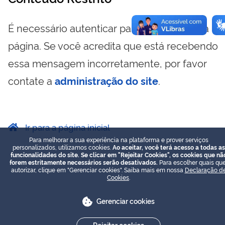
É necessário autenticar para visualizar essa
página. Se você acredita que está recebendo
essa mensagem incorretamente, por favor
contate a
administração do site
.
Ir para a página inicial
Para melhorar a sua experiência na plataforma e prover serviços
personalizados, utilizamos cookies.
Ao aceitar, você terá acesso a todas as
funcionalidades do site. Se clicar em "Rejeitar Cookies", os cookies que nã
forem estritamente necessários serão desativados.
Para escolher quais que
autorizar, clique em "Gerenciar cookies". Saiba mais em nossa
Declaração d
Cookies
.
Gerenciar cookies
Rejeitar cookies