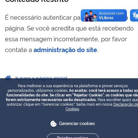
É necessário autenticar para visualizar essa
página. Se você acredita que está recebendo
essa mensagem incorretamente, por favor
contate a
administração do site
.
Ir para a página inicial
Para melhorar a sua experiência na plataforma e prover serviços
personalizados, utilizamos cookies.
Ao aceitar, você terá acesso a todas as
funcionalidades do site. Se clicar em "Rejeitar Cookies", os cookies que nã
forem estritamente necessários serão desativados.
Para escolher quais que
autorizar, clique em "Gerenciar cookies". Saiba mais em nossa
Declaração d
Cookies
.
Gerenciar cookies
Rejeitar cookies