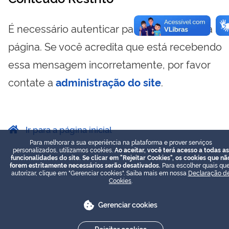
É necessário autenticar para visualizar essa
página. Se você acredita que está recebendo
essa mensagem incorretamente, por favor
contate a
administração do site
.
Ir para a página inicial
Para melhorar a sua experiência na plataforma e prover serviços
personalizados, utilizamos cookies.
Ao aceitar, você terá acesso a todas as
funcionalidades do site. Se clicar em "Rejeitar Cookies", os cookies que nã
forem estritamente necessários serão desativados.
Para escolher quais que
autorizar, clique em "Gerenciar cookies". Saiba mais em nossa
Declaração d
Cookies
.
Gerenciar cookies
Rejeitar cookies