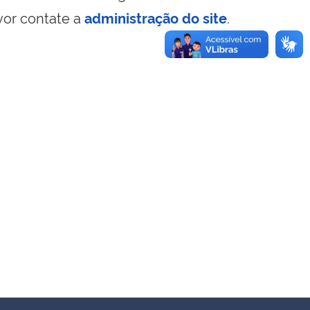
vor contate a
administração do site
.