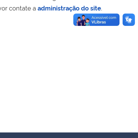
vor contate a
administração do site
.