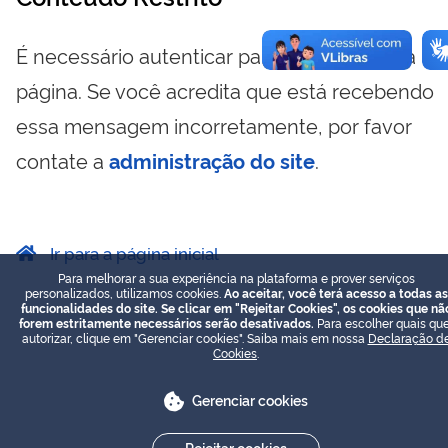
É necessário autenticar para visualizar essa
página. Se você acredita que está recebendo
essa mensagem incorretamente, por favor
contate a
administração do site
.
Ir para a página inicial
Para melhorar a sua experiência na plataforma e prover serviços
personalizados, utilizamos cookies.
Ao aceitar, você terá acesso a todas as
funcionalidades do site. Se clicar em "Rejeitar Cookies", os cookies que nã
forem estritamente necessários serão desativados.
Para escolher quais que
autorizar, clique em "Gerenciar cookies". Saiba mais em nossa
Declaração d
Cookies
.
Gerenciar cookies
Rejeitar cookies