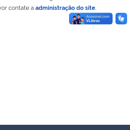
vor contate a
administração do site
.