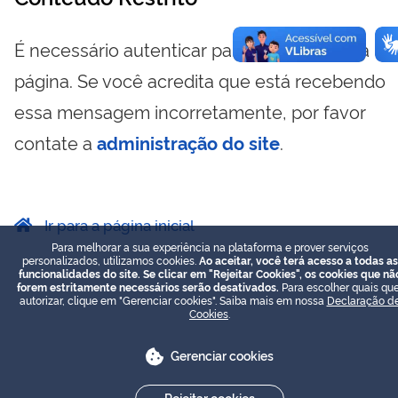
É necessário autenticar para visualizar essa
página. Se você acredita que está recebendo
essa mensagem incorretamente, por favor
contate a
administração do site
.
Ir para a página inicial
Para melhorar a sua experiência na plataforma e prover serviços
personalizados, utilizamos cookies.
Ao aceitar, você terá acesso a todas as
funcionalidades do site. Se clicar em "Rejeitar Cookies", os cookies que nã
forem estritamente necessários serão desativados.
Para escolher quais que
autorizar, clique em "Gerenciar cookies". Saiba mais em nossa
Declaração d
Cookies
.
Gerenciar cookies
Rejeitar cookies