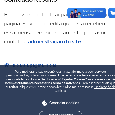
É necessário autenticar para visualizar essa
página. Se você acredita que está recebendo
essa mensagem incorretamente, por favor
contate a
administração do site
.
Ir para a página inicial
Para melhorar a sua experiência na plataforma e prover serviços
personalizados, utilizamos cookies.
Ao aceitar, você terá acesso a todas as
funcionalidades do site. Se clicar em "Rejeitar Cookies", os cookies que nã
forem estritamente necessários serão desativados.
Para escolher quais que
autorizar, clique em "Gerenciar cookies". Saiba mais em nossa
Declaração d
Cookies
.
Gerenciar cookies
Rejeitar cookies