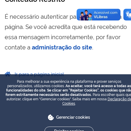
É necessário autenticar para visualizar essa
página. Se você acredita que está recebendo
essa mensagem incorretamente, por favor
contate a
administração do site
.
Ir para a página inicial
Para melhorar a sua experiência na plataforma e prover serviços
personalizados, utilizamos cookies.
Ao aceitar, você terá acesso a todas as
funcionalidades do site. Se clicar em "Rejeitar Cookies", os cookies que nã
forem estritamente necessários serão desativados.
Para escolher quais que
autorizar, clique em "Gerenciar cookies". Saiba mais em nossa
Declaração d
Cookies
.
Gerenciar cookies
Rejeitar cookies