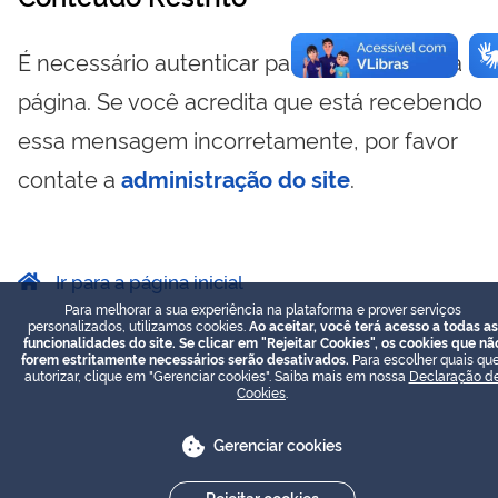
É necessário autenticar para visualizar essa
página. Se você acredita que está recebendo
essa mensagem incorretamente, por favor
contate a
administração do site
.
Ir para a página inicial
Para melhorar a sua experiência na plataforma e prover serviços
personalizados, utilizamos cookies.
Ao aceitar, você terá acesso a todas as
funcionalidades do site. Se clicar em "Rejeitar Cookies", os cookies que nã
forem estritamente necessários serão desativados.
Para escolher quais que
autorizar, clique em "Gerenciar cookies". Saiba mais em nossa
Declaração d
Cookies
.
Gerenciar cookies
Rejeitar cookies