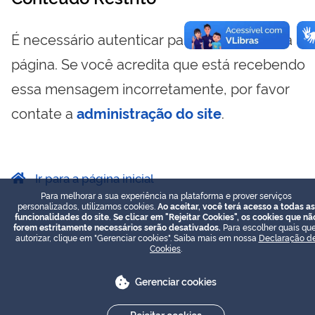
É necessário autenticar para visualizar essa
página. Se você acredita que está recebendo
essa mensagem incorretamente, por favor
contate a
administração do site
.
Ir para a página inicial
Para melhorar a sua experiência na plataforma e prover serviços
personalizados, utilizamos cookies.
Ao aceitar, você terá acesso a todas as
funcionalidades do site. Se clicar em "Rejeitar Cookies", os cookies que nã
forem estritamente necessários serão desativados.
Para escolher quais que
autorizar, clique em "Gerenciar cookies". Saiba mais em nossa
Declaração d
Cookies
.
Gerenciar cookies
Rejeitar cookies