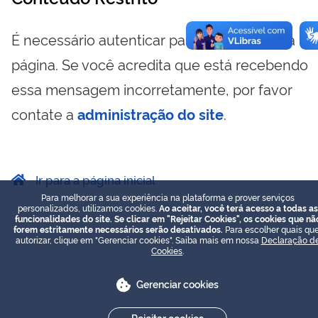
É necessário autenticar para visualizar essa
página. Se você acredita que está recebendo
essa mensagem incorretamente, por favor
contate a
administração do site
.
Ir para a página inicial
Para melhorar a sua experiência na plataforma e prover serviços
personalizados, utilizamos cookies.
Ao aceitar, você terá acesso a todas as
funcionalidades do site. Se clicar em "Rejeitar Cookies", os cookies que nã
forem estritamente necessários serão desativados.
Para escolher quais que
autorizar, clique em "Gerenciar cookies". Saiba mais em nossa
Declaração d
Cookies
.
Gerenciar cookies
Rejeitar cookies