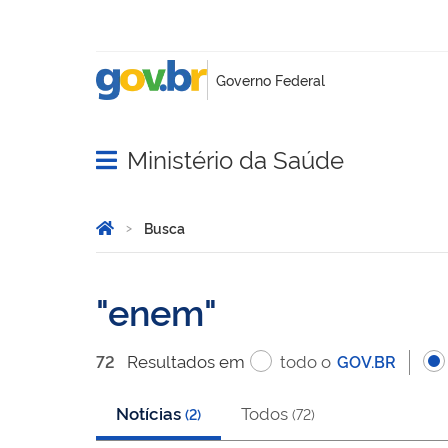
Ministério da Saúde
Abrir menu principal de navegação
Você está aqui:
Página Inicial
Busca
Busca
enem
Resultado
s
em
todo o
72
GOV.BR
Notícias
Todos
(
2
)
(
72
)