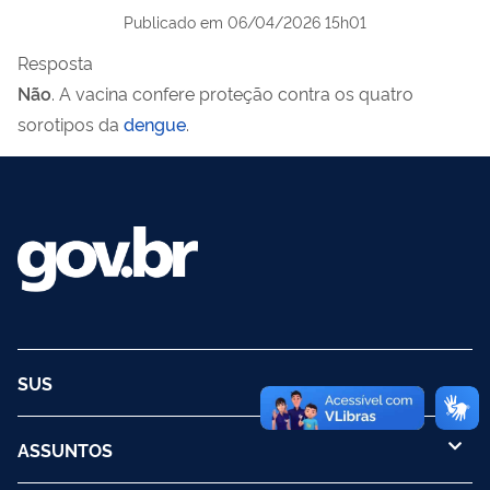
Publicado em
06/04/2026 15h01
Resposta
Não
. A vacina confere proteção contra os quatro
sorotipos da
dengue
.
SUS
ASSUNTOS