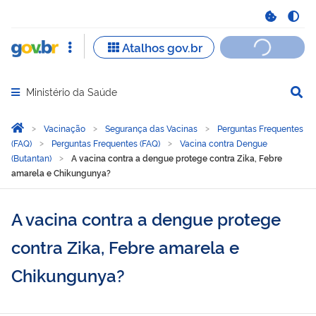
Ministério da Saúde
Abrir menu principal de navegação
Você está aqui:
Página Inicial
Vacinação
Segurança das Vacinas
Perguntas Frequentes
(FAQ)
Perguntas Frequentes (FAQ)
Vacina contra Dengue
(Butantan)
A vacina contra a dengue protege contra Zika, Febre
amarela e Chikungunya?
A vacina contra a dengue protege
contra Zika, Febre amarela e
Chikungunya?