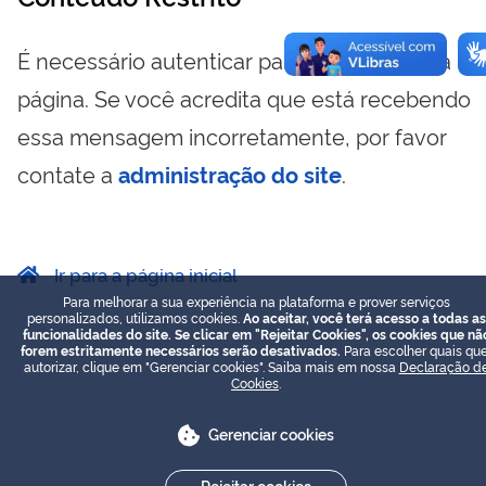
É necessário autenticar para visualizar essa
página. Se você acredita que está recebendo
essa mensagem incorretamente, por favor
contate a
administração do site
.
Ir para a página inicial
Para melhorar a sua experiência na plataforma e prover serviços
personalizados, utilizamos cookies.
Ao aceitar, você terá acesso a todas as
funcionalidades do site. Se clicar em "Rejeitar Cookies", os cookies que nã
forem estritamente necessários serão desativados.
Para escolher quais que
autorizar, clique em "Gerenciar cookies". Saiba mais em nossa
Declaração d
Cookies
.
Gerenciar cookies
Rejeitar cookies