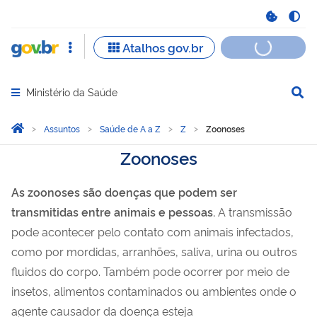
Ministério da Saúde
Abrir menu principal de navegação
Você está aqui:
Página Inicial
Assuntos
Saúde de A a Z
Z
Zoonoses
Zoonoses
As zoonoses são doenças que podem ser
transmitidas entre animais e pessoas.
A transmissão
pode acontecer pelo contato com animais infectados,
como por mordidas, arranhões, saliva, urina ou outros
fluidos do corpo. Também pode ocorrer por meio de
insetos, alimentos contaminados ou ambientes onde o
agente causador da doença esteja