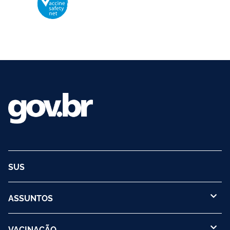
Organização Mundial da Saúde – OMS
O logotipo da VSN é de propriedade da OMS e utilizado com autorização.
©2025 - Ministério da Saúde | Todos os direitos reservados.
SUS
ASSUNTOS
VACINAÇÃO