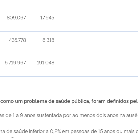
809.067
17.945
435.778
6.318
5.719.967
191.048
a como um problema de saúde pública, foram definidos pel
s de 1 a 9 anos sustentada por ao menos dois anos na ausên
ma de saúde inferior a 0,2% em pessoas de 15 anos ou mais