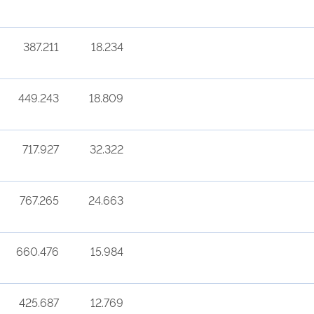
387.211
18.234
449.243
18.809
717.927
32.322
767.265
24.663
660.476
15.984
425.687
12.769