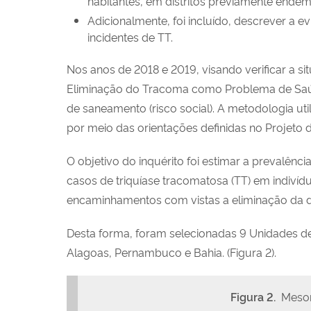
habitantes, em distritos previamente endêmi
Adicionalmente, foi incluído, descrever a e
incidentes de TT.
Nos anos de 2018 e 2019, visando verificar a si
Eliminação do Tracoma como Problema de Saúd
de saneamento (risco social). A metodologia u
por meio das orientações definidas no Projet
O objetivo do inquérito foi estimar a prevalênc
casos de triquíase tracomatosa (TT) em indiví
encaminhamentos com vistas a eliminação da 
Desta forma, foram selecionadas 9 Unidades d
Alagoas, Pernambuco e Bahia. (Figura 2).
Figura 2.
Mesorr