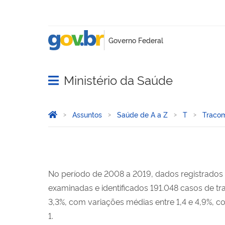
Ministério da Saúde
Abrir menu principal de navegação
Você está aqui:
Página Inicial
Assuntos
Saúde de A a Z
T
Traco
No período de 2008 a 2019, dados registrados
examinadas e identificados 191.048 casos de tr
3,3%, com variações médias entre 1,4 e 4,9%, 
1.