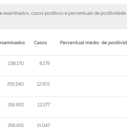
examinados, casos positivos e percentuais de positividade d
examinados
Casos
Percentual médio de positivi
238.170
8.179
255.540
12.501
316.952
12.277
256.651
11.047