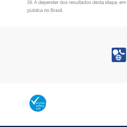
19. A depender dos resultados desta etapa, em
pública no Brasil.
Membro da Vaccine Safety Net (VSN
Organização Mundial da Saúde – OMS