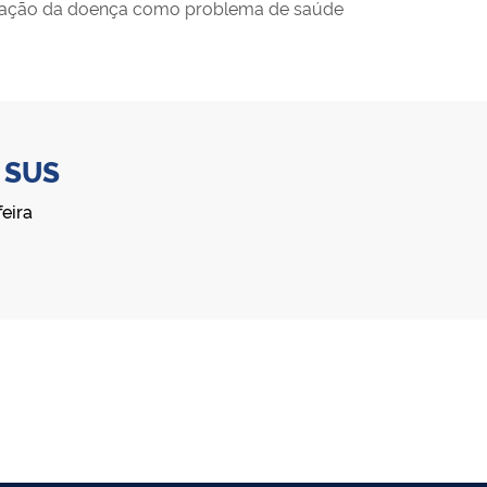
liminação da doença como problema de saúde
o
SUS
eira
 da VSN é de propriedade da OMS e utilizado com autorização.
©2025 - Ministério da Saúde | Todos os direitos reservados.