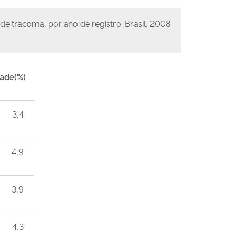
e tracoma, por ano de registro. Brasil, 2008
dade(%)
3,4
4,9
3,9
4,3