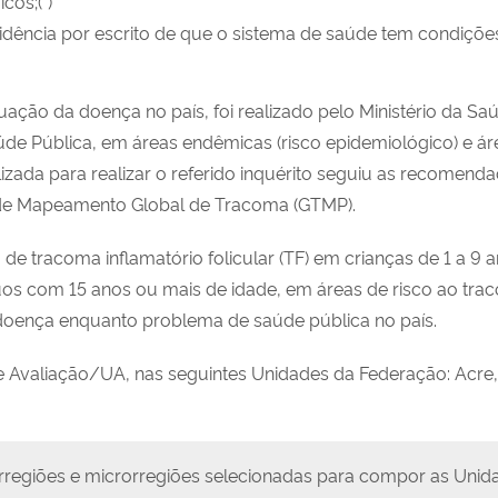
cos;(*)
vidência por escrito de que o sistema de saúde tem condições
tuação da doença no país, foi realizado pelo Ministério da Sa
e Pública, em áreas endêmicas (risco epidemiológico) e á
tilizada para realizar o referido inquérito seguiu as recom
o de Mapeamento Global de Tracoma (GTMP).
ia de tracoma inflamatório folicular (TF) em crianças de 1 a 
duos com 15 anos ou mais de idade, em áreas de risco ao tr
doença enquanto problema de saúde pública no país.
e Avaliação/UA, nas seguintes Unidades da Federação: Acre
egiões e microrregiões selecionadas para compor as Unida