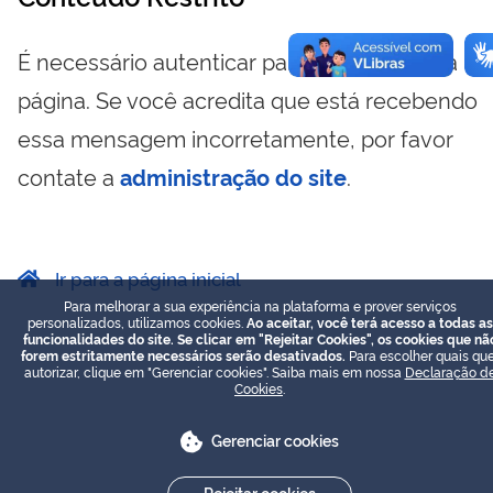
É necessário autenticar para visualizar essa
página. Se você acredita que está recebendo
essa mensagem incorretamente, por favor
contate a
administração do site
.
Ir para a página inicial
Para melhorar a sua experiência na plataforma e prover serviços
personalizados, utilizamos cookies.
Ao aceitar, você terá acesso a todas as
funcionalidades do site. Se clicar em "Rejeitar Cookies", os cookies que nã
forem estritamente necessários serão desativados.
Para escolher quais que
autorizar, clique em "Gerenciar cookies". Saiba mais em nossa
Declaração d
Cookies
.
Gerenciar cookies
Rejeitar cookies