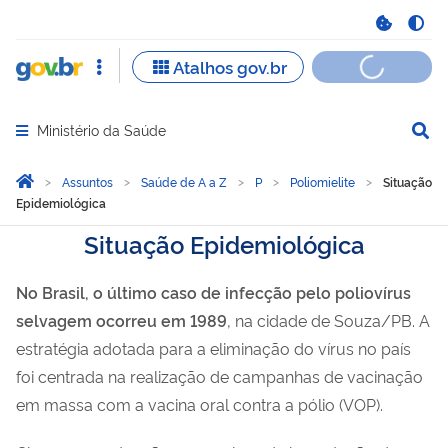
Ministério da Saúde
Abrir menu principal de navegação
Você está aqui:
Página Inicial
Assuntos
Saúde de A a Z
P
Poliomielite
Situação
Epidemiológica
Situação Epidemiológica
No Brasil, o último caso de infecção pelo poliovírus
selvagem ocorreu em 1989
, na cidade de Souza/PB. A
estratégia adotada para a eliminação do vírus no país
foi centrada na realização de campanhas de vacinação
em massa com a vacina oral contra a pólio (VOP).