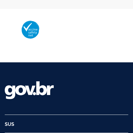
Membro da Vaccine Safety Net (VSN)
Organização Mundial da Saúde – OMS
O logotipo da VSN é de propriedade da OMS e utilizado com autorização.
©2025 - Ministério da Saúde | Todos os direitos reservados.
SUS