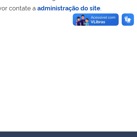
vor contate a
administração do site
.