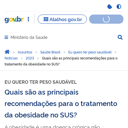
Ministério da Saúde
Abrir menu principal de navegação
Você está aqui:
Página Inicial
Assuntos
Saúde Brasil
Eu quero ter peso saudável
Notícias
2023
Quais são as principais recomendações para o
tratamento da obesidade no SUS?
EU QUERO TER PESO SAUDÁVEL
Quais são as principais
recomendações para o tratamento
da obesidade no SUS?
A obesidade é uma doença crônica não