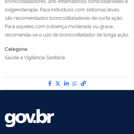
broncodilatadores, anti-inflamatórios corticosteroides e
oxigenoterapia. Para indivíduos com sintomas leves,
são recomendados broncodilatadores de curta ação.
Para aqueles com a doença moderada ou grave,
recomenda-se o uso de broncodilatador de longa ação.
Categoria
Saúde e Vigilância Sanitária
Compartilhe por Facebook
Compartilhe por Twitter
Compartilhe por LinkedI
Compartilhe por Wha
link para Copiar pa