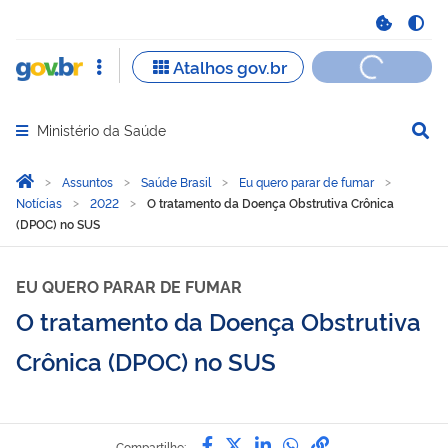
Ministério da Saúde
Abrir menu principal de navegação
Você está aqui:
Página Inicial
Assuntos
Saúde Brasil
Eu quero parar de fumar
Notícias
2022
O tratamento da Doença Obstrutiva Crônica
(DPOC) no SUS
EU QUERO PARAR DE FUMAR
O tratamento da Doença Obstrutiva
Crônica (DPOC) no SUS
Compartilhe por Facebook
Compartilhe por Twitter
Compartilhe por Lin
Compartilhe por
link para Copi
Compartilhe: