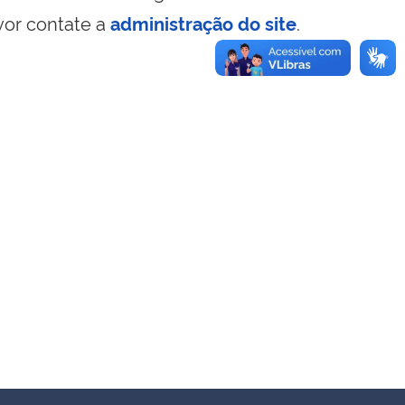
vor contate a
administração do site
.