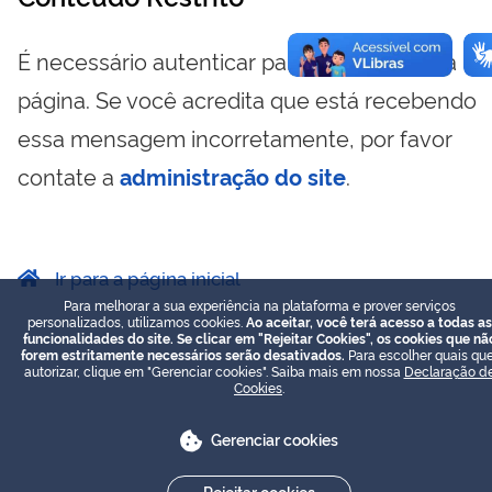
É necessário autenticar para visualizar essa
página. Se você acredita que está recebendo
essa mensagem incorretamente, por favor
contate a
administração do site
.
Ir para a página inicial
Para melhorar a sua experiência na plataforma e prover serviços
personalizados, utilizamos cookies.
Ao aceitar, você terá acesso a todas as
funcionalidades do site. Se clicar em "Rejeitar Cookies", os cookies que nã
forem estritamente necessários serão desativados.
Para escolher quais que
autorizar, clique em "Gerenciar cookies". Saiba mais em nossa
Declaração d
Cookies
.
Gerenciar cookies
Rejeitar cookies