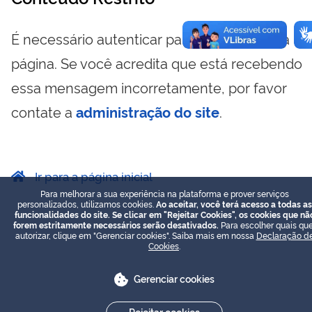
É necessário autenticar para visualizar essa
página. Se você acredita que está recebendo
essa mensagem incorretamente, por favor
contate a
administração do site
.
Ir para a página inicial
Para melhorar a sua experiência na plataforma e prover serviços
personalizados, utilizamos cookies.
Ao aceitar, você terá acesso a todas as
funcionalidades do site. Se clicar em "Rejeitar Cookies", os cookies que nã
forem estritamente necessários serão desativados.
Para escolher quais que
autorizar, clique em "Gerenciar cookies". Saiba mais em nossa
Declaração d
Cookies
.
Gerenciar cookies
Rejeitar cookies