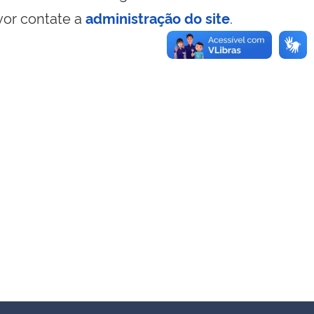
vor contate a
administração do site
.