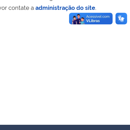
vor contate a
administração do site
.