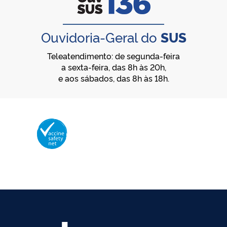
Ouvidoria-Geral do
SUS
Teleatendimento: de segunda-feira
a sexta-feira, das 8h às 20h,
e aos sábados, das 8h às 18h.
Membro da Vaccine Safety Net (VSN)
Organização Mundial da Saúde – OMS
O logotipo da VSN é de propriedade da OMS e utilizado com autorização.
©2025 - Ministério da Saúde | Todos os direitos reservados.