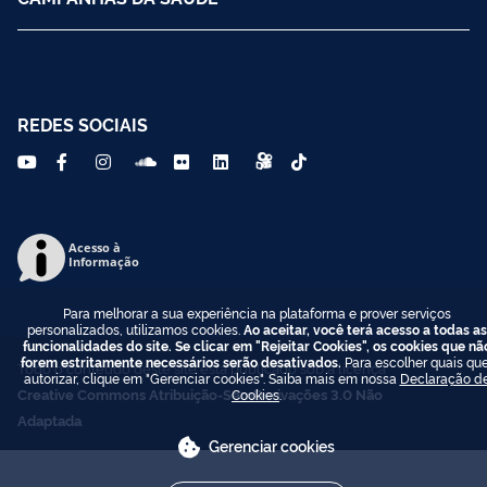
REDES SOCIAIS
Acesso à
Informação
Para melhorar a sua experiência na plataforma e prover serviços
personalizados, utilizamos cookies.
Ao aceitar, você terá acesso a todas as
funcionalidades do site. Se clicar em "Rejeitar Cookies", os cookies que nã
forem estritamente necessários serão desativados.
Para escolher quais que
Todo o conteúdo deste site está publicado sob a licença
autorizar, clique em "Gerenciar cookies". Saiba mais em nossa
Declaração d
Creative Commons Atribuição-SemDerivações 3.0 Não
Cookies
.
Adaptada
.
Gerenciar cookies