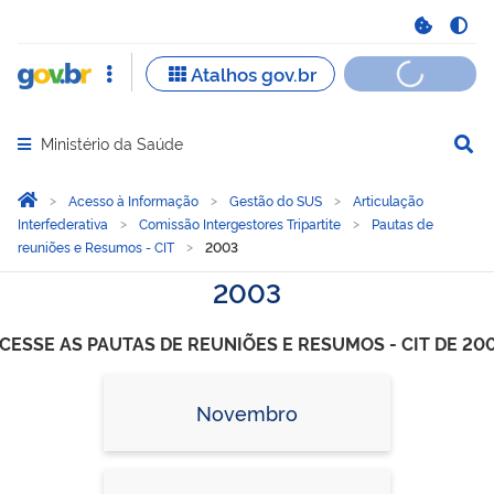
Ministério da Saúde
Abrir menu principal de navegação
Você está aqui:
Página Inicial
Acesso à Informação
Gestão do SUS
Articulação
Interfederativa
Comissão Intergestores Tripartite
Pautas de
reuniões e Resumos - CIT
2003
2003
CESSE AS PAUTAS DE REUNIÕES E RESUMOS - CIT DE 20
Novembro