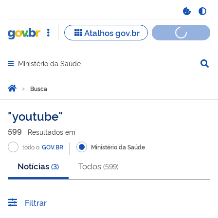
Ministério da Saúde
Abrir menu principal de navegação
Você está aqui:
Página Inicial
Busca
Busca
youtube
599
Resultado
s
em
todo o
GOV.BR
Ministério da Saúde
Notícias
Todos
(
3
)
(
599
)
Filtrar