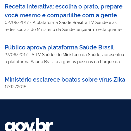
Receita Interativa: escolha o prato, prepare
você mesmo e compartilhe com a gente
02/08/2017
-
A plataforma Saúde Brasil, a TV Saúde e as
redes sociais do Ministério da Saúde lançaram, nesta quarta-
feira, a Receita Interativa. Na página do Facebook do ministério,
os internautas encontrarão um post onde poderão escolher
Público aprova plataforma Saúde Brasil
entre duas opções de pratos do Guia Alimentar para a
27/06/2017
-
A TV Saúde, do Ministério da Saúde, apresentou
População Brasileira.
a plataforma Saúde Brasil a algumas pessoas no Parque da
Cidade, em Brasília, e para o público presente o resultado foi
bastante positivo.
Ministério esclarece boatos sobre vírus Zika
17/12/2015