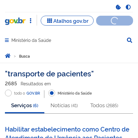
Ministério da Saúde
Abrir menu principal de navegação
Você está aqui:
Página Inicial
Busca
Busca
transporte de pacientes
2685
Resultado
s
em
todo o
GOV.BR
Ministério da Saúde
Serviços
Notícias
Todos
(
6
)
(
41
)
(
2685
)
Habilitar estabelecimento como Centro de
Atendimento de Urgência aos Pacientes