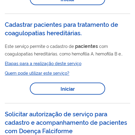
objetivo de prevenir complicações e melhorar a qualidade de
pacientes
vida dos
, conforme os protocolos e diretrizes do
Ministério da Saúde.
Cadastrar pacientes para tratamento de
coagulopatias hereditárias.
pacientes
Este serviço permite o cadastro de
com
coagulopatias hereditárias, como hemofilia A, hemofilia B e
doença de von Willebrand, para acesso ao tratamento e
Etapas para a realização deste serviço
acompanhamento pelo Sistema Único de Saúde (SUS). O
Quem pode utilizar este serviço?
cadastro possibilita a confirmação diagnóstica, o
acompanhamento multiprofissional e o acesso ao tratamento
Iniciar
contínuo, com o objetivo de prevenir complicações e melhorar
pacientes
a qualidade de vida dos
.
Solicitar autorização de serviço para
cadastro e acompanhamento de pacientes
com Doença Falciforme