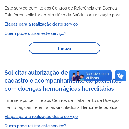
Este serviço permite aos Centros de Referência em Doença
Falciforme solicitar ao Ministério da Saúde a autorização para
cadastro de serviços destinados ao acompanhamento de
Etapas para a realização deste serviço
pacientes
com Doença Falciforme no Sistema Único de
Quem pode utilizar este serviço?
Saúde (SUS). O cadastro possibilita a confirmação diagnóstica,
o acompanhamento multiprofissional e o acesso ao tratamento
Iniciar
contínuo, com o objetivo de prevenir complicações e melhorar
pacientes
a qualidade de vida dos
, conforme os protocolos e
diretrizes do Ministério da...
Solicitar autorização de serviço para
cadastro e acompanhamento de pacientes
com doenças hemorrágicas hereditárias
Este serviço permite aos Centros de Tratamento de Doenças
Hemorrágicas Hereditárias vinculados à Hemorrede pública
solicitar ao Ministério da Saúde a autorização para cadastro de
Etapas para a realização deste serviço
pacientes
serviços destinados ao acompanhamento de
com
Quem pode utilizar este serviço?
doenças hemorrágicas hereditárias no Sistema Único de