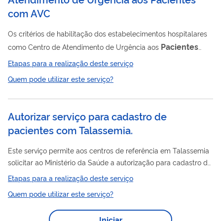
com AVC
Os critérios de habilitação dos estabelecimentos hospitalares
Pacientes
como Centro de Atendimento de Urgência aos
com Acidente Vascular Cerebral (AVC), no âmbito do Sistema
Etapas para a realização deste serviço
Único de Saúde (SUS), institui o respectivo incentivo financeiro
Quem pode utilizar este serviço?
e aprova a Linha de Cuidados em AVC. Os Centros de
pacientes
Atendimento de Urgência aos
com AVC integram a
Linha de Cuidados em AVC e são componentes da Rede de
Autorizar serviço para cadastro de
Atenção às Urgências e Emergências (RUE) Para fins de
pacientes com Talassemia.
pacientes
tratamento aos
com AVC, os...
Este serviço permite aos centros de referência em Talassemia
solicitar ao Ministério da Saúde a autorização para cadastro de
pacientes
serviços destinados ao acompanhamento de
com
Etapas para a realização deste serviço
Talassemia no Sistema Único de Saúde (SUS). O cadastro
Quem pode utilizar este serviço?
possibilita a confirmação diagnóstica, o acompanhamento
multiprofissional e o acesso ao tratamento contínuo, com o
Iniciar