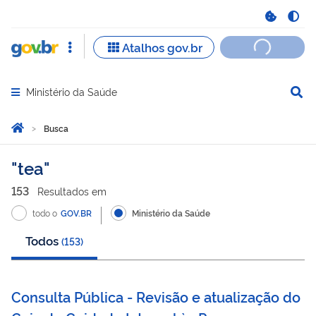
Ministério da Saúde
Abrir menu principal de navegação
Você está aqui:
Página Inicial
Busca
Busca
tea
153
Resultado
s
em
todo o
GOV.BR
Ministério da Saúde
Todos
(
153
)
Consulta Pública - Revisão e atualização do