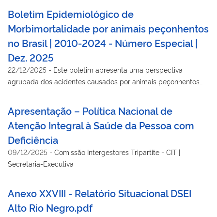
Boletim Epidemiológico de
Morbimortalidade por animais peçonhentos
no Brasil | 2010-2024 - Número Especial |
Dez. 2025
22/12/2025
-
Este boletim apresenta uma perspectiva
agrupada dos acidentes causados por animais peçonhentos
de importância epidemiológica no Brasil, destacando o
panorama da morbidade e mortalidade associadas a esses
Apresentação – Política Nacional de
eventos.
Atenção Integral à Saúde da Pessoa com
Deficiência
09/12/2025
-
Comissão Intergestores Tripartite - CIT |
Secretaria-Executiva
Anexo XXVIII - Relatório Situacional DSEI
Alto Rio Negro.pdf