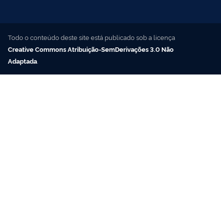
Todo o conteúdo deste site está publicado sob a licença
Creative Commons Atribuição-SemDerivações 3.0 Não
Adaptada
.