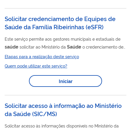
Solicitar credenciamento de Equipes de
Saúde da Família Ribeirinhas
(
eSFR
)
Este serviço permite aos gestores municipais e estaduais de
saúde
Saúde
solicitar ao Ministério da
o credenciamento de
Saúde
Equipes de
da Família Ribeirinhas (eSFR), responsáveis
Etapas para a realização deste serviço
Saúde
pela prestação da Atenção Primária à
em
Quem pode utilizar este serviço?
comunidades ribeirinhas de difícil acesso, cujo deslocamento
ocorre predominantemente por via fluvial. As eSFR atuam em
Iniciar
Saúde
Unidades Básicas de
(UBS) localizadas em áreas
ribeirinhas e utilizam embarcações para garantir o acesso das
populações dispersas aos serviços...
Solicitar acesso à informação ao Ministério
da Saúde
(
SIC/MS
)
Solicitar acesso às informações disponíveis no Ministério da