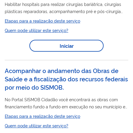
Habilitar hospitais para realizar cirurgias bariátrica, cirurgias
plásticas reparadoras, acompanhamento pré e pós-cirurgia
bariátrica com condições técnicas, instalações físicas,
Etapas para a realização deste serviço
equipamentos e recursos humanos adequados ao atendimento
Quem pode utilizar este serviço?
aos indivíduos com obesidade grau III e obesidade grau II com
comorbidades. Tipos de habilitação: 02.03 - Assistência de
Iniciar
Alta Complexidade ao Indivíduo com Obesidade
Acompanhar o andamento das Obras de
Saúde e a fiscalização dos recursos federais
por meio do SISMOB.
No Portal SISMOB Cidadão você encontrará as obras com
financiamento fundo a fundo em execução no seu município e
poderá visualizar as informações da obra e, se necessário,
Etapas para a realização deste serviço
fazer uma denúncia caso essas informações não estejam de
Quem pode utilizar este serviço?
acordo com a realidade. Você pode apoiar o Ministério da