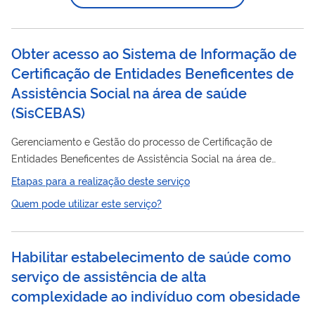
Doenças Raras 35.08 a 35.14 - Serviço de Referência em
Doenças Raras
Obter acesso ao Sistema de Informação de
Certificação de Entidades Beneficentes de
Assistência Social na área de saúde
(
SisCEBAS
)
Gerenciamento e Gestão do processo de Certificação de
Entidades Beneficentes de Assistência Social na área de
saúde
, Processo de supervisão das entidades certificadas
Etapas para a realização deste serviço
como beneficentes de assistência social e o Programa de
Quem pode utilizar este serviço?
Fortalecimento das Entidades Privadas Filantrópicas e
Saúde
Entidades Sem Fins Lucrativos que atuam na área da
e
participam de forma complementar do Sistema Único de
Habilitar estabelecimento de saúde como
Saúde
(PROSUS) .
serviço de assistência de alta
complexidade ao indivíduo com obesidade