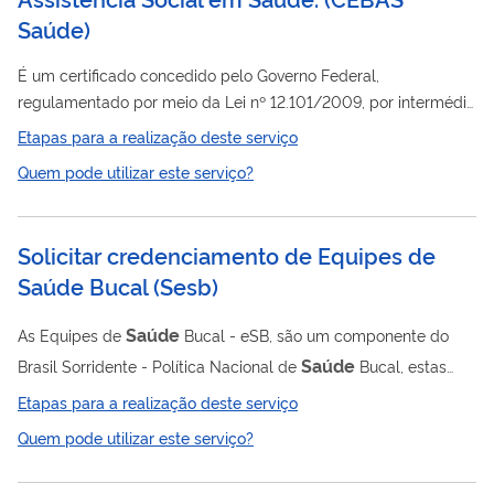
Saúde
)
É um certificado concedido pelo Governo Federal,
regulamentado por meio da Lei nº 12.101/2009, por intermédio
Saúde
dos Ministérios da
(MS), Ministério da Educação (MEC),
Etapas para a realização deste serviço
e Ministério da Cidadania (MC), podendo ser concedido às
Quem pode utilizar este serviço?
pessoas jurídicas de direito privado, sem fins lucrativos,
reconhecidas como entidades beneficentes de assistência
social com a finalidade de prestação de serviços nas áreas de
Solicitar credenciamento de Equipes de
saúde
assistência social,
ou educação.
Saúde Bucal
(
Sesb
)
Saúde
As Equipes de
Bucal - eSB, são um componente do
Saúde
Brasil Sorridente - Política Nacional de
Bucal, estas
Saúde
equipes estão inseridas em Unidades Básicas de
-
Etapas para a realização deste serviço
UBS e podem prestar os serviços descritos na CARTEIRA DE
Quem pode utilizar este serviço?
SAÚDE
SERVIÇOS DA ATENÇÃO PRIMÁRIA À
(CaSAPS).
Saúde
Atualmente no Brasil há mais 30 mil equipes de
Bucal,