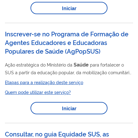
em equipe, na promoção da equidade e nas mudanças nos
Iniciar
modelos de atenção e gestão, o programa promove a
integração entre ensino-serviço-comunidade, fortalece o
Saúde
Sistema Único de
(SUS) e a participação popular.
Inscrever-se no Programa de Formação de
Agentes Educadores e Educadoras
Populares de Saúde
(
AgPopSUS
)
Saúde
Ação estratégica do Ministério da
para fortalecer o
SUS a partir da educação popular, da mobilização comunitária
e da formação cidadã em territórios vulnerabilizados, nas
Etapas para a realização deste serviço
periferias urbanas, do campo, da floresta e das águas. O
Quem pode utilizar este serviço?
programa objetiva constituir uma rede nacional de Agentes
Saúde
Educadoras/es Populares de
, voltada para o
Iniciar
fortalecimento do SUS e o desenvolvimento de Territórios
Saudáveis e Sustentáveis, incentivando e valorizando as
práticas tradicionais e populares de cuidado,...
Consultar, no guia Equidade SUS, as