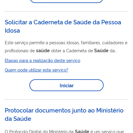
Solicitar a Caderneta de Saúde da Pessoa
Idosa
Este serviço permite a pessoas idosas, familiares, cuidadores e
saúde
Saúde
profissionais de
obter a Caderneta de
da
Saúde
Pessoa Idosa, instrumento do Ministério da
destinado a
Etapas para a realização deste serviço
saúde
apoiar o cuidado integral à
de pessoas com 60 anos ou
Quem pode utilizar este serviço?
mais. A Caderneta reúne informações para a promoção do
envelhecimento saudável, acompanhamento de condições
Iniciar
clínicas, orientações sobre qualidade de vida, autocuidado,
direitos da pessoa idosa e prevenção de agravos, estando
disponível gratuitamente em...
Protocolar documentos junto ao Ministério
da Saúde
Saúde
O Protocolo Digital do Ministério da
é um serviço que