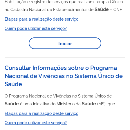
Habilitação e registro de serviços que realizam Terapia Gênica
Saúde
no Cadastro Nacional de Estabelecimentos de
– CNES
e inclui procedimentos na Tabela de Procedimentos
Etapas para a realização deste serviço
Medicamentos, Órteses, Próteses e Materiais Especiais do SUS
Quem pode utilizar este serviço?
– Tabela de Procedimentos do SUS
Iniciar
Consultar Informações sobre o Programa
Nacional de Vivências no Sistema Único de
Saúde
O Programa Nacional de Vivências no Sistema Único de
Saúde
Saúde
é uma iniciativa do Ministério da
(MS), que
busca fortalecer e aprimorar a formação de estudantes,
Etapas para a realização deste serviço
residentes, trabalhadores(as), gestores(as), docentes e
Quem pode utilizar este serviço?
saúde
movimentos sociais da área da
. Com foco no trabalho