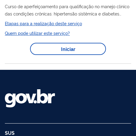
Curso de aperfeiçoamento para qualificação no manejo clínico
das condições crônicas: hipertensão sistêmica e diabetes
mellitus e assistência pré-natal à pessoa que gesta, na lógica
Etapas para a realização deste serviço
Saúde
da Rede de Atenção à
e com base no Modelo de
Quem pode utilizar este serviço?
Atenção às Condições Crônicas (MACC)
Iniciar
SUS