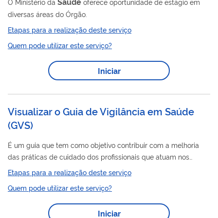
Saúde
O Ministério da
oferece oportunidade de estágio em
diversas áreas do Órgão.
Etapas para a realização deste serviço
Quem pode utilizar este serviço?
Iniciar
Visualizar o Guia de Vigilância em Saúde
(GVS)
É um guia que tem como objetivo contribuir com a melhoria
das práticas de cuidado dos profissionais que atuam nos
saúde
Saúde
serviços de
no Sistema Único de
(SUS),
Etapas para a realização deste serviço
elevando a qualidade de vida da população.
Quem pode utilizar este serviço?
Iniciar