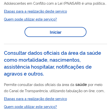
Adolescentes em Conflito com a Lei (PNAISARI) é uma política
pública brasileira com o objetivo de assegurar o acesso
Etapas para a realização deste serviço
saúde
integral à
para adolescentes em conflito com a lei, que
Quem pode utilizar este serviço?
estão cumprindo medidas socioeducativas em regimes como
internação, semiliberdade ou meio aberto. Ela estabelece a
Iniciar
Saúde
Atenção Primária à
(APS) como ponto focal do
atendimento, promovendo a articulação intersetorial entre
saúde
e socioeducação.
Consultar dados oficiais da área da saúde
como mortalidade, nascimentos,
assistência hospitalar, notificações de
agravos e outros.
saúde
Permite consultar dados oficiais da área da
por meio
do Canal de Transparência, utilizando tabulação on-line, com
acesso público a informações como mortalidade, nascimentos,
Etapas para a realização deste serviço
assistência hospitalar e notificações de agravos.
Quem pode utilizar este serviço?