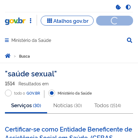
Ministério da Saúde
Abrir menu principal de navegação
Você está aqui:
Página Inicial
Busca
Busca
saúde sexual
1514
Resultado
s
em
todo o
GOV.BR
Ministério da Saúde
Serviços
Notícias
Todos
(
30
)
(
30
)
(
1514
)
Certificar-se como Entidade Beneficente de
Assistência Social em Saúde.
(
CEBAS