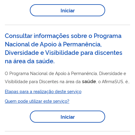
Iniciar
Consultar informações sobre o Programa
Nacional de Apoio à Permanência,
Diversidade e Visibilidade para discentes
na área da saúde.
O Programa Nacional de Apoio à Permanência, Diversidade e
saúde
Visibilidade para Discentes na área da
, o AfirmaSUS, é
uma iniciativa complementar de apoio à permanência
Etapas para a realização deste serviço
estudantil de grupos historicamente vulnerabilizados, que
Quem pode utilizar este serviço?
promove ações de ensino, pesquisa, extensão e cultura que
integram ensino, serviço e comunidade. As Instituições de
Iniciar
Ensino Superior (IES) públicas podem inscrever projetos por
meio de editais específicos, que reservam 25% das vagas para
a região da Amazônia Legal....