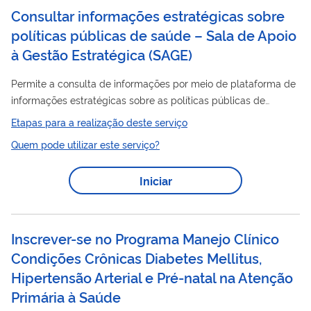
Consultar informações estratégicas sobre
políticas públicas de saúde – Sala de Apoio
à Gestão Estratégica
(
SAGE
)
Permite a consulta de informações por meio de plataforma de
informações estratégicas sobre as políticas públicas de
saúde
, organizada por meio de painéis interativos e dados
Etapas para a realização deste serviço
analíticos. Permite consultar indicadores, acompanhar
Quem pode utilizar este serviço?
saúde
programas e ações de
, além de apoiar a gestão, o
saúde
controle social e a pesquisa em
pública.
Iniciar
Inscrever-se no Programa Manejo Clínico
Condições Crônicas Diabetes Mellitus,
Hipertensão Arterial e Pré-natal na Atenção
Primária à Saúde