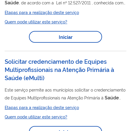
Saúde
, de acordo com a Lei nº 12.527/2011 , conhecida como
Lei de Acesso à Informação - LAI, que regulamenta o direito,
Etapas para a realização deste serviço
previsto na Constituição, de qualquer pessoa solicitar e
Quem pode utilizar este serviço?
receber dos órgãos e entidades públicos, de todos os entes e
Poderes, informações públicas por eles produzidas ou
Iniciar
custodiadas.
Solicitar credenciamento de Equipes
Multiprofissionais na Atenção Primária à
Saúde
(
eMulti
)
Este serviço permite aos municípios solicitar o credenciamento
Saúde
de Equipes Multiprofissionais na Atenção Primária à
Saúde
(eMulti) junto ao Ministério da
. As eMulti atuam de
Etapas para a realização deste serviço
Saúde
forma integrada às equipes da Atenção Primária à
Quem pode utilizar este serviço?
(APS), apoiando o cuidado no território, ampliando o escopo
saúde
das ações em
e fortalecendo a atenção integral à