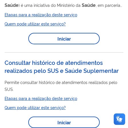
Saúde
Saúde
) é uma iniciativa do Ministério da
, em parceria
com o Ministério da Educação, voltada à integração entre
Etapas para a realização deste serviço
ensino, serviço e comunidade, fortalecendo a formação em
Quem pode utilizar este serviço?
saúde
Saúde
alinhada às necessidades do Sistema Único de
(SUS). O programa incentiva projetos interprofissionais
Iniciar
desenvolvidos por Instituições de Ensino Superior e Secretarias
Saúde
de
, que articulam estudantes, docentes e profissionais
dos serviços em grupos de...
Consultar histórico de atendimentos
realizados pelo SUS e Saúde Suplementar
Permite consultar histórico de atendimentos realizados pelo
SUS.
Etapas para a realização deste serviço
Quem pode utilizar este serviço?
Iniciar