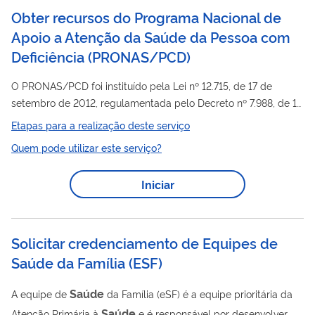
distribuídas por 92% dos municípios brasileiros. As equipes de
Obter recursos do Programa Nacional de
Saúde
Bucal são a porta de entrada dos usuários do SUS,
Apoio a Atenção da Saúde da Pessoa com
espera-se que ações realizadas pelos...
Deficiência
(
PRONAS/PCD
)
O PRONAS/PCD foi instituído pela Lei nº 12.715, de 17 de
setembro de 2012, regulamentada pelo Decreto nº 7.988, de 17
de abril de 2013, o qual foi implementado mediante incentivo
Etapas para a realização deste serviço
fiscal às empresas doadoras, tendo como objetivo captar e
Quem pode utilizar este serviço?
canalizar recursos destinados a estimular e desenvolver ações
saúde
de promoção à
, reabilitação/habilitação da pessoa
Iniciar
Saúde
com deficiência, fortalecer a Política Nacional de
da
Pessoa com Deficiência no âmbito do SUS e ampliar e
qualificar o acesso ao...
Solicitar credenciamento de Equipes de
Saúde da Família
(
ESF
)
Saúde
A equipe de
da Família (eSF) é a equipe prioritária da
Saúde
Atenção Primária à
e é responsável por desenvolver