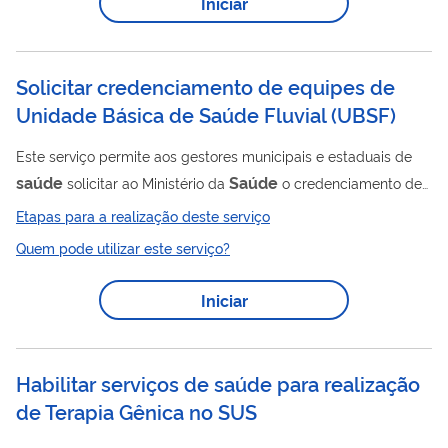
Iniciar
população. As equipes podem ser organizadas nas
modalidades: Ampliada (com possibilidade de arranjo
intermunicipal), Complementar ou Estratégica,...
Solicitar credenciamento de equipes de
Unidade Básica de Saúde Fluvial
(
UBSF
)
Este serviço permite aos gestores municipais e estaduais de
saúde
Saúde
solicitar ao Ministério da
o credenciamento de
Saúde
equipes de Unidade Básica de
Fluvial (UBSF),
Etapas para a realização deste serviço
Saúde
responsáveis por prestar Atenção Primária à
às
Quem pode utilizar este serviço?
populações ribeirinhas e de áreas remotas da Amazônia e do
saúde
Pantanal. A UBSF é uma unidade de
móvel instalada
Iniciar
em embarcação, equipada para realizar atendimentos, ações
saúde
de promoção da
, monitoramento e acompanhamento
de usuários em locais de difícil acesso por via...
Habilitar serviços de saúde para realização
de Terapia Gênica no SUS