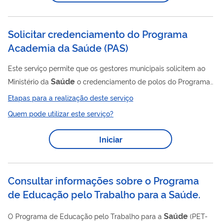
saúde
. Ao final do processo, o município ou estado passa a
integrar oficialmente o PSE, possibilitando a implementação de
saúde
ações de
junto às escolas...
Solicitar credenciamento do Programa
Academia da Saúde
(
PAS
)
Este serviço permite que os gestores municipais solicitem ao
Saúde
Ministério da
o credenciamento de polos do Programa
Saúde
Academia da
(PAS). O credenciamento possibilita a
Etapas para a realização deste serviço
implantação e o funcionamento de polos destinados à
Quem pode utilizar este serviço?
saúde
promoção da
e de modos de vida saudáveis, por meio
de ações como práticas corporais e atividades físicas,
Iniciar
saúde
promoção da alimentação saudável, educação em
,
práticas integrativas e complementares, mobilização
comunitária e produção do cuidado no território,...
Consultar informações sobre o Programa
de Educação pelo Trabalho para a Saúde.
Saúde
O Programa de Educação pelo Trabalho para a
(PET-