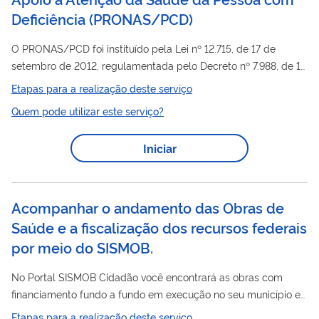
Deficiência
(
PRONAS/PCD
)
O PRONAS/PCD foi instituído pela Lei nº 12.715, de 17 de
setembro de 2012, regulamentada pelo Decreto nº 7.988, de 17
de abril de 2013, o qual foi implementado mediante incentivo
Etapas para a realização deste serviço
fiscal às empresas doadoras, tendo como objetivo captar e
Quem pode utilizar este serviço?
recursos
canalizar
destinados a estimular e desenvolver
ações de promoção à saúde, reabilitação/habilitação da
Iniciar
pessoa com deficiência, fortalecer a Política Nacional de
Saúde da Pessoa com Deficiência no âmbito do SUS e ampliar
e qualificar o acesso ao...
Acompanhar o andamento das Obras de
Saúde e a fiscalização dos recursos federais
por meio do SISMOB.
No Portal SISMOB Cidadão você encontrará as obras com
financiamento fundo a fundo em execução no seu município e
poderá visualizar as informações da obra e, se necessário,
Etapas para a realização deste serviço