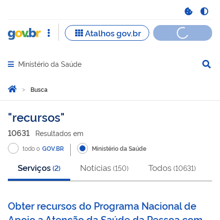
Ministério da Saúde
Abrir menu principal de navegação
Você está aqui:
Página Inicial
Busca
Busca
recursos
10631
Resultado
s
em
todo o
GOV.BR
Ministério da Saúde
Serviços
Notícias
Todos
(
2
)
(
150
)
(
10631
)
Obter recursos do Programa Nacional de
Apoio a Atenção da Saúde da Pessoa com