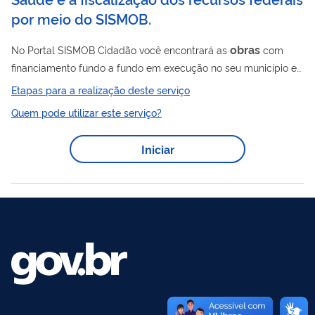
por meio do SISMOB.
obras
No Portal SISMOB Cidadão você encontrará as
com
financiamento fundo a fundo em execução no seu município e
poderá visualizar as informações da obra e, se necessário,
Etapas para a realização deste serviço
fazer uma denúncia caso essas informações não estejam de
Quem pode utilizar este serviço?
acordo com a realidade. Você pode apoiar o Ministério da
obras
Saúde na fiscalização de
em unidades de saúde, como
Iniciar
hospitais, postos de saúde (unidade básica de saúde), UPAs
(unidade de pronto atendimento 24 horas), entre outras. Acesse
a página do SISMOB Cidadão,...