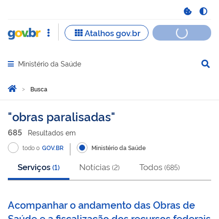
Ministério da Saúde
Abrir menu principal de navegação
Você está aqui:
Página Inicial
Busca
Busca
obras paralisadas
685
Resultado
s
em
todo o
GOV.BR
Ministério da Saúde
Serviços
Notícias
Todos
(
1
)
(
2
)
(
685
)
Acompanhar o andamento das Obras de
Saúde e a fiscalização dos recursos federais