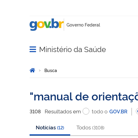
Ministério da Saúde
Abrir menu principal de navegação
Você está aqui:
Página Inicial
Busca
Busca
manual de orientaç
Resultado
s
em
todo o
3108
GOV.BR
Notícias
Todos
(
12
)
(
3108
)