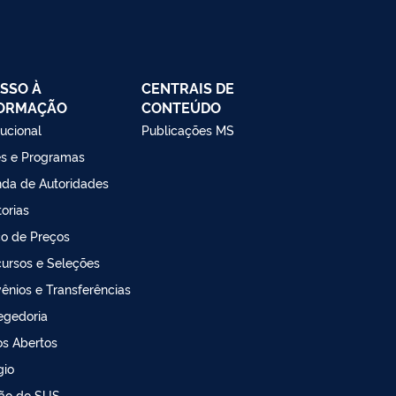
SSO À
CENTRAIS DE
FORMAÇÃO
CONTEÚDO
tucional
Publicações MS
s e Programas
da de Autoridades
torias
o de Preços
ursos e Seleções
ênios e Transferências
egedoria
s Abertos
gio
ão do SUS