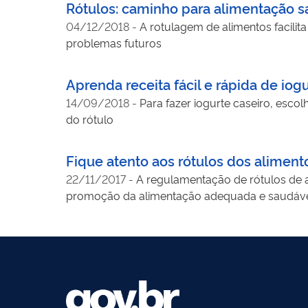
Rótulos: caminho para alimentação 
04/12/2018
-
A rotulagem de alimentos facili
problemas futuros
Aprenda receita fácil e rápida de iog
14/09/2018
-
Para fazer iogurte caseiro, esco
do rótulo
Fique atento aos rótulos dos alimento
22/11/2017
-
A regulamentação de rótulos de a
promoção da alimentação adequada e saudável