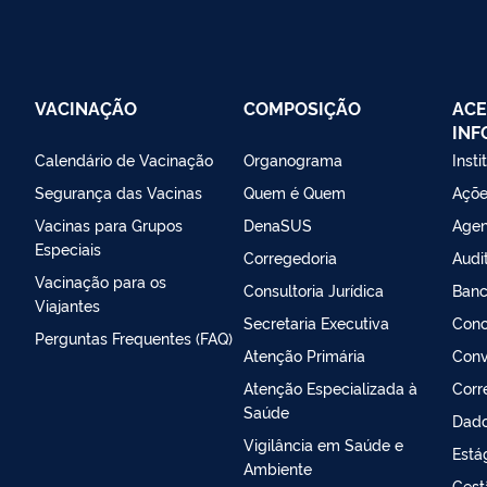
VACINAÇÃO
COMPOSIÇÃO
ACE
IN
Calendário de Vacinação
Organograma
Insti
Segurança das Vacinas
Quem é Quem
Açõe
Vacinas para Grupos
DenaSUS
Agen
Especiais
Corregedoria
Audi
Vacinação para os
Consultoria Jurídica
Banc
Viajantes
Secretaria Executiva
Conc
Perguntas Frequentes (FAQ)
Atenção Primária
Conv
Atenção Especializada à
Corr
Saúde
Dado
Vigilância em Saúde e
Está
Ambiente
Gest