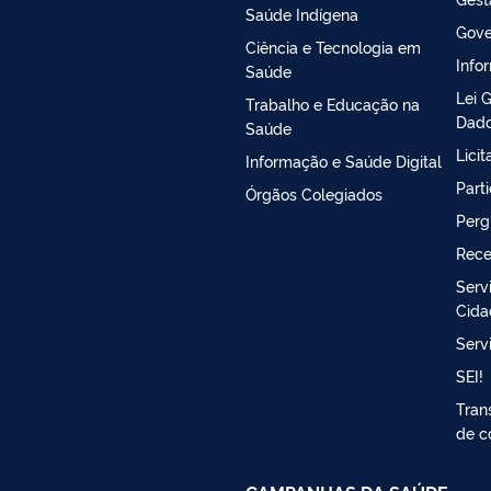
Saúde Indígena
Gove
Ciência e Tecnologia em
Info
Saúde
Lei 
Trabalho e Educação na
Dado
Saúde
Lici
Informação e Saúde Digital
Part
Órgãos Colegiados
Perg
Rece
Serv
Cida
Serv
SEI!
Tran
de c