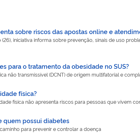
enta sobre riscos das apostas online e atend
 (26), iniciativa informa sobre prevenção, sinais de uso pro
ões para o tratamento da obesidade no SUS?
a não transmissível (DCNT) de origem multifatorial e comp
idade física?
idade física não apresenta riscos para pessoas que vivem co
de quem possui diabetes
A comida de verdade é um bom caminho para prevenir e controlar a doença