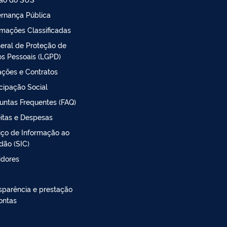
rnança Pública
rmações Classificadas
Geral de Proteção de
s Pessoais (LGPD)
tações e Contratos
icipação Social
untas Frequentes (FAQ)
itas e Despesas
iço de Informação ao
dão (SIC)
idores
sparência e prestação
ontas