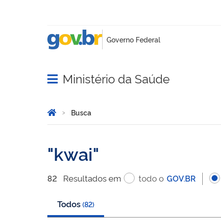
Ministério da Saúde
Abrir menu principal de navegação
Você está aqui:
Página Inicial
Busca
Busca
kwai
Resultado
s
em
todo o
82
GOV.BR
Todos
(
82
)