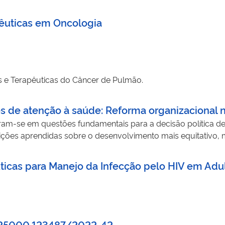
apêuticas em Oncologia
as e Terapêuticas do Câncer de Pulmão.
s de atenção à saúde: Reforma organizacional n
ram-se em questões fundamentais para a decisão política d
ições aprendidas sobre o desenvolvimento mais equitativo, ma
êuticas para Manejo da Infecção pelo HIV em Ad
º 25000.123487/2022-42